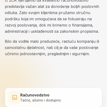
U 2CA vjerujemo da kvalitetno računovodstvo
predstavlja važan alat za donošenje boljih poslovnih
odluka. Zato svojim klijentima pružamo stručnu
podršku koja im omogućava da se fokusiraju na
razvoj poslovanja, dok mi brinemo o finansijama,
administraciji i usklađenosti sa zakonskim propisima.
Bilo da vodite malo preduzeće, rastuću kompaniju ili
samostalnu djelatnost, naš cilj je da vaše poslovanje
učinimo jednostavnijim, preglednijim i sigurnijim.
Računovodstvo
Tačno, ažurno i dostupno