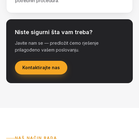
potrebnih procedura.
Niste sigurni šta vam treba?
Javite nam se — predložit ćemo rješenje
prilagođeno vašem poslovanju.
Kontaktirajte nas
NAŠ NAČIN RADA